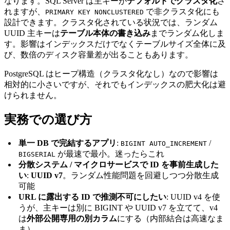
なります。SQL Server は主キーが
デフォルトでクラスタ化
さ
れますが、
で非クラスタ化にも
PRIMARY KEY NONCLUSTERED
設計できます。クラスタ化されている状況では、ランダム
UUID 主キーは
テーブル本体の書き込み
までランダム化しま
す。影響はインデックスだけでなくテーブルサイズ全体に及
び、数倍のディスク容量差が出ることもあります。
PostgreSQL はヒープ構造（クラスタ化なし）なので影響は
相対的に小さいですが、それでもインデックスの肥大化は避
けられません。
実務での選び方
単一 DB で完結するアプリ
:
/
BIGINT AUTO_INCREMENT
が最速で最小。迷ったらこれ
BIGSERIAL
分散システム / マイクロサービスで ID を事前生成した
い
:
UUID v7
。ランダム性能問題を回避しつつ分散生成
可能
URL に露出する ID で推測不可にしたい
: UUID v4 を使
うが、主キーは別に BIGINT や UUID v7 を立てて、v4
は
外部公開専用の別カラム
にする（内部結合は高速なま
ま）