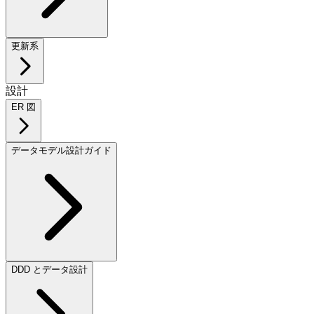
更新系
設計
ER 図
データモデル設計ガイド
DDD とデータ設計