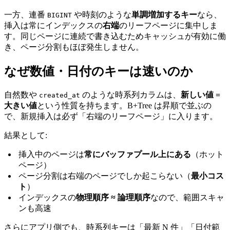
一方、連番
や時刻のような
単調増加するキー
なら、
BIGINT
挿入は常にインデックスの
右端
のリーフページに集中しま
す。同じページに連続で書き込むためキャッシュが有効に働
き、ページ分割もほぼ発生しません。
なぜ数値・日付のキーは速いのか
自然数や
のような時系列カラムは、
新しい値 =
created_at
大きい値
という性質を持ちます。B+Tree は昇順で並ぶの
で、新規挿入は必ず「右端のリーフページ」に入ります。
結果として:
挿入中のページは
常にバッファプール上にある
（ホット
ページ）
ページ分割は右端のページでしか起こらない（
最小コス
ト
）
インデックスの
物理順序 ≈ 論理順序
なので、範囲スキャ
ンも高速
さらにアプリ側でも、時系列キーは「最新 N 件」「日付範