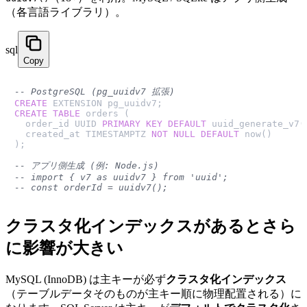
（各言語ライブラリ）。
sql
Copy
-- PostgreSQL (pg_uuidv7 拡張)
CREATE
CREATE TABLE
 orders (

  order_id UUID 
PRIMARY KEY
DEFAULT
 uuid_generate_v7()
  created_at TIMESTAMPTZ 
NOT NULL
DEFAULT
 now()

);

-- アプリ側生成 (例: Node.js)
-- import { v7 as uuidv7 } from 'uuid';
-- const orderId = uuidv7();
クラスタ化インデックスがあるとさら
に影響が大きい
MySQL (InnoDB) は主キーが必ず
クラスタ化インデックス
（テーブルデータそのものが主キー順に物理配置される）に