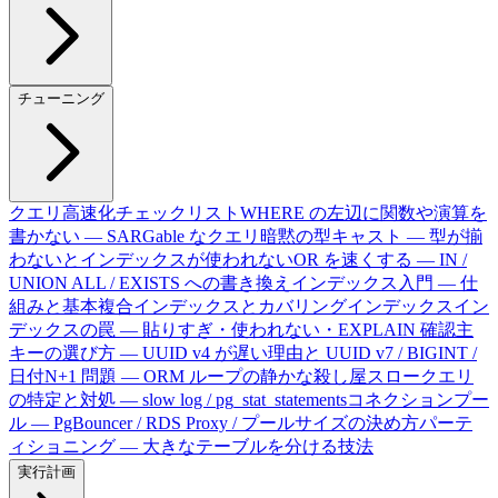
チューニング
クエリ高速化チェックリスト
WHERE の左辺に関数や演算を
書かない — SARGable なクエリ
暗黙の型キャスト — 型が揃
わないとインデックスが使われない
OR を速くする — IN /
UNION ALL / EXISTS への書き換え
インデックス入門 — 仕
組みと基本
複合インデックスとカバリングインデックス
イン
デックスの罠 — 貼りすぎ・使われない・EXPLAIN 確認
主
キーの選び方 — UUID v4 が遅い理由と UUID v7 / BIGINT /
日付
N+1 問題 — ORM ループの静かな殺し屋
スロークエリ
の特定と対処 — slow log / pg_stat_statements
コネクションプー
ル — PgBouncer / RDS Proxy / プールサイズの決め方
パーテ
ィショニング — 大きなテーブルを分ける技法
実行計画