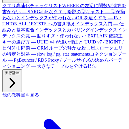
クエリ高速化チェックリスト
WHERE の左辺に関数や演算を
書かない — SARGable なクエリ
暗黙の型キャスト — 型が揃
わないとインデックスが使われない
OR を速くする — IN /
UNION ALL / EXISTS への書き換え
インデックス入門 — 仕
組みと基本
複合インデックスとカバリングインデックス
イン
デックスの罠 — 貼りすぎ・使われない・EXPLAIN 確認
主
キーの選び方 — UUID v4 が遅い理由と UUID v7 / BIGINT /
日付
N+1 問題 — ORM ループの静かな殺し屋
スロークエリ
の特定と対処 — slow log / pg_stat_statements
コネクションプー
ル — PgBouncer / RDS Proxy / プールサイズの決め方
パーテ
ィショニング — 大きなテーブルを分ける技法
実行計画
他の教科書を見る