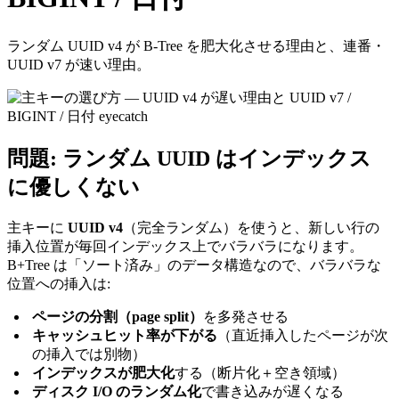
ランダム UUID v4 が B-Tree を肥大化させる理由と、連番・
UUID v7 が速い理由。
問題: ランダム UUID はインデックス
に優しくない
主キーに
UUID v4
（完全ランダム）を使うと、新しい行の
挿入位置が毎回インデックス上でバラバラになります。
B+Tree は「ソート済み」のデータ構造なので、バラバラな
位置への挿入は:
ページの分割（page split）
を多発させる
キャッシュヒット率が下がる
（直近挿入したページが次
の挿入では別物）
インデックスが肥大化
する（断片化＋空き領域）
ディスク I/O のランダム化
で書き込みが遅くなる