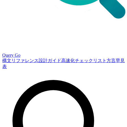
Query Go
構文リファレンス
設計ガイド
高速化チェックリスト
方言早見
表