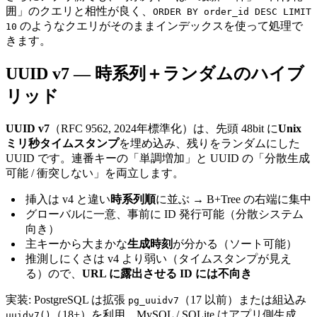
囲」のクエリと相性が良く、
ORDER BY order_id DESC LIMIT
のようなクエリがそのままインデックスを使って処理で
10
きます。
UUID v7 — 時系列＋ランダムのハイブ
リッド
UUID v7
（RFC 9562, 2024年標準化）は、先頭 48bit に
Unix
ミリ秒タイムスタンプ
を埋め込み、残りをランダムにした
UUID です。連番キーの「単調増加」と UUID の「分散生成
可能 / 衝突しない」を両立します。
挿入は v4 と違い
時系列順
に並ぶ → B+Tree の右端に集中
グローバルに一意、事前に ID 発行可能（分散システム
向き）
主キーから大まかな
生成時刻
が分かる（ソート可能）
推測しにくさは v4 より弱い（タイムスタンプが見え
る）ので、
URL に露出させる ID には不向き
実装: PostgreSQL は拡張
（17 以前）または組込み
pg_uuidv7
（18+）を利用。MySQL / SQLite はアプリ側生成
uuidv7()