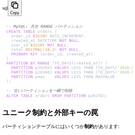
sql
Copy
-- MySQL: 月次 RANGE パーティション
CREATE TABLE
 orders (

  order_id 
BIGINT
 AUTO_INCREMENT,

  created_at DATETIME 
NOT NULL
,

  user_id 
BIGINT
NOT NULL
,

  total 
DECIMAL
(
10
,
2
) 
NOT NULL
,

PRIMARY KEY
 (order_id, created_at)

PARTITION
BY
RANGE
 (TO_DAYS(created_at)) (

PARTITION
 p202601 
VALUES
 LESS THAN (TO_DAYS(
'2026-0
PARTITION
 p202602 
VALUES
 LESS THAN (TO_DAYS(
'2026-0
PARTITION
 pmax    
VALUES
 LESS THAN MAXVALUE

);

-- 古いパーティションを一瞬で削除
ALTER TABLE
 orders 
DROP
PARTITION
 p202501;
ユニーク制約と外部キーの罠
パーティションテーブルにはいくつか
制約
があります: