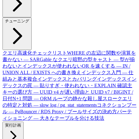
チューニング
クエリ高速化チェックリスト
WHERE の左辺に関数や演算を
書かない — SARGable なクエリ
暗黙の型キャスト — 型が揃
わないとインデックスが使われない
OR を速くする — IN /
UNION ALL / EXISTS への書き換え
インデックス入門 — 仕
組みと基本
複合インデックスとカバリングインデックス
イン
デックスの罠 — 貼りすぎ・使われない・EXPLAIN 確認
主
キーの選び方 — UUID v4 が遅い理由と UUID v7 / BIGINT /
日付
N+1 問題 — ORM ループの静かな殺し屋
スロークエリ
の特定と対処 — slow log / pg_stat_statements
コネクションプー
ル — PgBouncer / RDS Proxy / プールサイズの決め方
パーテ
ィショニング — 大きなテーブルを分ける技法
実行計画