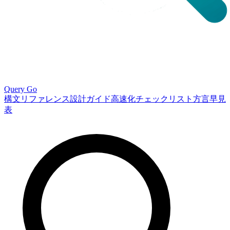
Query Go
構文リファレンス
設計ガイド
高速化チェックリスト
方言早見
表