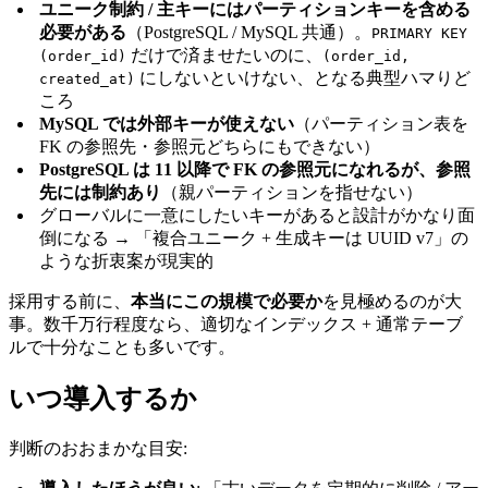
ユニーク制約 / 主キーにはパーティションキーを含める
必要がある
（PostgreSQL / MySQL 共通）。
PRIMARY KEY
だけで済ませたいのに、
(order_id)
(order_id,
にしないといけない、となる典型ハマりど
created_at)
ころ
MySQL では外部キーが使えない
（パーティション表を
FK の参照先・参照元どちらにもできない）
PostgreSQL は 11 以降で FK の参照元になれるが、参照
先には制約あり
（親パーティションを指せない）
グローバルに一意にしたいキーがあると設計がかなり面
倒になる → 「複合ユニーク + 生成キーは UUID v7」の
ような折衷案が現実的
採用する前に、
本当にこの規模で必要か
を見極めるのが大
事。数千万行程度なら、適切なインデックス + 通常テーブ
ルで十分なことも多いです。
いつ導入するか
判断のおおまかな目安: