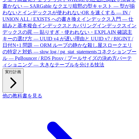
書かない — SARGable なクエリ
暗黙の型キャスト — 型が揃
わないとインデックスが使われない
OR を速くする — IN /
UNION ALL / EXISTS への書き換え
インデックス入門 — 仕
組みと基本
複合インデックスとカバリングインデックス
イン
デックスの罠 — 貼りすぎ・使われない・EXPLAIN 確認
主
キーの選び方 — UUID v4 が遅い理由と UUID v7 / BIGINT /
日付
N+1 問題 — ORM ループの静かな殺し屋
スロークエリ
の特定と対処 — slow log / pg_stat_statements
コネクションプー
ル — PgBouncer / RDS Proxy / プールサイズの決め方
パーテ
ィショニング — 大きなテーブルを分ける技法
実行計画
他の教科書を見る