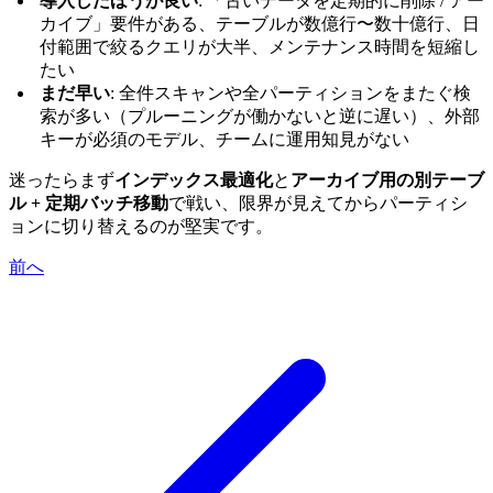
導入したほうが良い
: 「古いデータを定期的に削除 / アー
カイブ」要件がある、テーブルが数億行〜数十億行、日
付範囲で絞るクエリが大半、メンテナンス時間を短縮し
たい
まだ早い
: 全件スキャンや全パーティションをまたぐ検
索が多い（プルーニングが働かないと逆に遅い）、外部
キーが必須のモデル、チームに運用知見がない
迷ったらまず
インデックス最適化
と
アーカイブ用の別テーブ
ル + 定期バッチ移動
で戦い、限界が見えてからパーティシ
ョンに切り替えるのが堅実です。
前へ