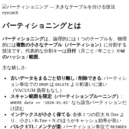
パーティショニングとは
パーティショニング
は、論理的には 1 つのテーブルを、物理
的には
複数の小さなテーブル（パーティション）
に分割する
技法です。代表的な分割キーは
日付
（月ごと / 年ごと）や
id
のハッシュ / 範囲
。
主な嬉しさ:
古いデータをまるごと切り離し / 削除できる
: パーティシ
ョン単位での
は
より桁違いに速い
DROP
DELETE
（VACUUM 負荷もなし）
スキャン範囲を限定（パーティションプルーニング）
:
なら該当パーティションだ
WHERE date >= '2026-01-01'
け読む
インデックスが小さく保てる
: 全体 1 つの巨大 B-Tree よ
り、小さい B-Tree × N のほうがキャッシュ効率が良い
バルク ETL / メンテが楽
: パーティション単位で
REINDEX