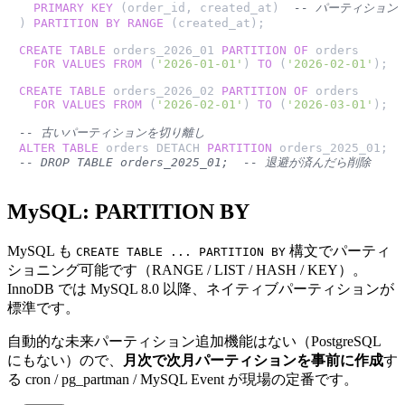
PRIMARY KEY
 (order_id, created_at)  
-- パーティション
) 
PARTITION
BY
RANGE
 (created_at);

CREATE TABLE
 orders_2026_01 
PARTITION
OF
 orders

FOR
VALUES
FROM
 (
'2026-01-01'
) 
TO
 (
'2026-02-01'
);

CREATE TABLE
 orders_2026_02 
PARTITION
OF
 orders

FOR
VALUES
FROM
 (
'2026-02-01'
) 
TO
 (
'2026-03-01'
);

-- 古いパーティションを切り離し
ALTER TABLE
 orders DETACH 
PARTITION
-- DROP TABLE orders_2025_01;  -- 退避が済んだら削除
MySQL: PARTITION BY
MySQL も
構文でパーティ
CREATE TABLE ... PARTITION BY
ショニング可能です（RANGE / LIST / HASH / KEY）。
InnoDB では MySQL 8.0 以降、ネイティブパーティションが
標準です。
自動的な未来パーティション追加機能はない（PostgreSQL
にもない）ので、
月次で次月パーティションを事前に作成
す
る cron / pg_partman / MySQL Event が現場の定番です。