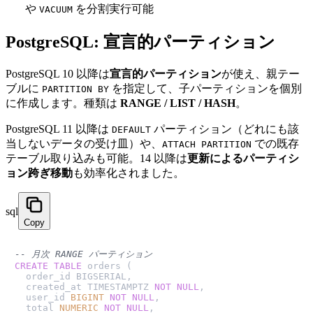
や
を分割実行可能
VACUUM
PostgreSQL: 宣言的パーティション
PostgreSQL 10 以降は
宣言的パーティション
が使え、親テー
ブルに
を指定して、子パーティションを個別
PARTITION BY
に作成します。種類は
RANGE / LIST / HASH
。
PostgreSQL 11 以降は
パーティション（どれにも該
DEFAULT
当しないデータの受け皿）や、
での既存
ATTACH PARTITION
テーブル取り込みも可能。14 以降は
更新によるパーティシ
ョン跨ぎ移動
も効率化されました。
sql
Copy
-- 月次 RANGE パーティション
CREATE TABLE
 orders (

  order_id BIGSERIAL,

  created_at TIMESTAMPTZ 
NOT NULL
,

  user_id 
BIGINT
NOT NULL
,

  total 
NUMERIC
NOT NULL
,
