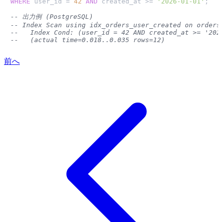
WHERE
 user_id 
=
42
AND
 created_at 
>=
'2026-01-01'
;

-- 出力例 (PostgreSQL)
-- Index Scan using idx_orders_user_created on orders
--   Index Cond: (user_id = 42 AND created_at >= '202
--   (actual time=0.018..0.035 rows=12)
前へ