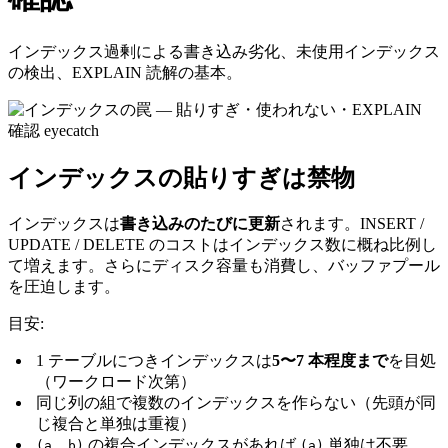
インデックス過剰による書き込み劣化、未使用インデックス
の検出、EXPLAIN 読解の基本。
インデックスの貼りすぎは禁物
インデックスは
書き込みのたびに更新
されます。INSERT /
UPDATE / DELETE のコストはインデックス数に概ね比例し
て増えます。さらにディスク容量も消費し、バッファプール
を圧迫します。
目安:
1 テーブルにつきインデックスは
5〜7 本程度まで
を目処
（ワークロード次第）
同じ列の組で複数のインデックスを作らない（先頭が同
じ複合と単独は重複）
の複合インデックスがあれば
単独は不要
(a, b)
(a)