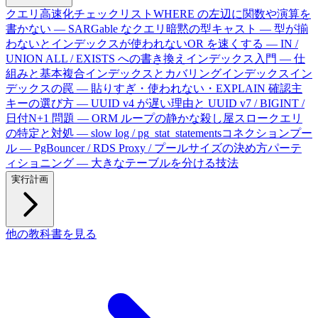
クエリ高速化チェックリスト
WHERE の左辺に関数や演算を
書かない — SARGable なクエリ
暗黙の型キャスト — 型が揃
わないとインデックスが使われない
OR を速くする — IN /
UNION ALL / EXISTS への書き換え
インデックス入門 — 仕
組みと基本
複合インデックスとカバリングインデックス
イン
デックスの罠 — 貼りすぎ・使われない・EXPLAIN 確認
主
キーの選び方 — UUID v4 が遅い理由と UUID v7 / BIGINT /
日付
N+1 問題 — ORM ループの静かな殺し屋
スロークエリ
の特定と対処 — slow log / pg_stat_statements
コネクションプー
ル — PgBouncer / RDS Proxy / プールサイズの決め方
パーテ
ィショニング — 大きなテーブルを分ける技法
実行計画
他の教科書を見る