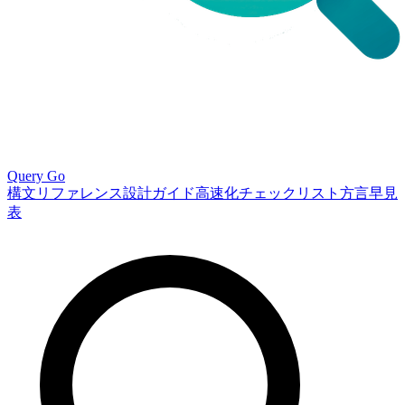
Query Go
構文リファレンス
設計ガイド
高速化チェックリスト
方言早見
表