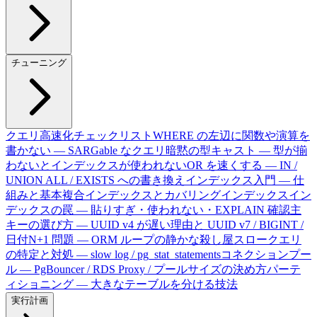
チューニング
クエリ高速化チェックリスト
WHERE の左辺に関数や演算を
書かない — SARGable なクエリ
暗黙の型キャスト — 型が揃
わないとインデックスが使われない
OR を速くする — IN /
UNION ALL / EXISTS への書き換え
インデックス入門 — 仕
組みと基本
複合インデックスとカバリングインデックス
イン
デックスの罠 — 貼りすぎ・使われない・EXPLAIN 確認
主
キーの選び方 — UUID v4 が遅い理由と UUID v7 / BIGINT /
日付
N+1 問題 — ORM ループの静かな殺し屋
スロークエリ
の特定と対処 — slow log / pg_stat_statements
コネクションプー
ル — PgBouncer / RDS Proxy / プールサイズの決め方
パーテ
ィショニング — 大きなテーブルを分ける技法
実行計画