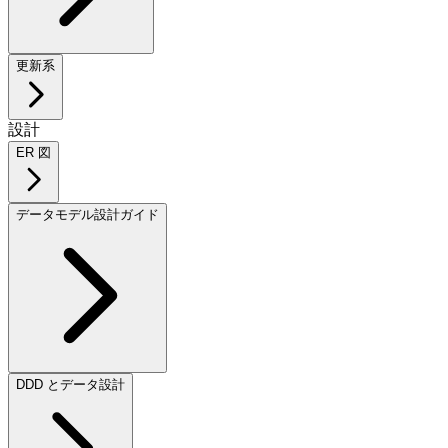
更新系
設計
ER 図
データモデル設計ガイド
DDD とデータ設計