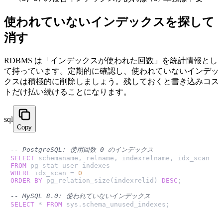
使われていないインデックスを探して
消す
RDBMS は「インデックスが使われた回数」を統計情報とし
て持っています。定期的に確認し、使われていないインデッ
クスは積極的に削除しましょう。残しておくと書き込みコス
トだけ払い続けることになります。
sql
Copy
-- PostgreSQL: 使用回数 0 のインデックス
SELECT
FROM
WHERE
 idx_scan 
=
0
ORDER
BY
 pg_relation_size(indexrelid) 
DESC
;

-- MySQL 8.0: 使われていないインデックス
SELECT
*
FROM
 sys.schema_unused_indexes;