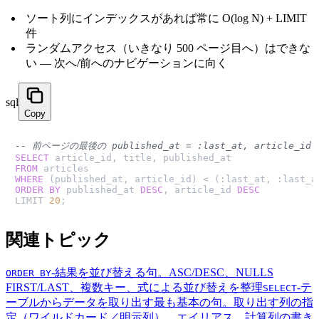
ソート列にインデックスがあれば常に O(log N) + LIMIT
件
ランダムアクセス（いきなり 500 ページ目へ）はできな
い — 次へ/前へのナビゲーションに向く
sql
Copy
-- 前ページの最後の published_at = :last_at, article_id
SELECT
FROM
WHERE
 (published_at, article_id) 
<
ORDER
BY
 published_at 
DESC
, article_id 
DESC
LIMIT 
20
;
関連トピック
-
結果を並び替える句。ASC/DESC、NULLS
ORDER BY
FIRST/LAST、複数キー、式による並び替えを整理
-
テ
SELECT
ーブルからデータを取り出す最も基本の句。取り出す列の指
定（ワイルドカード／明示列）、エイリアス、計算列の書き