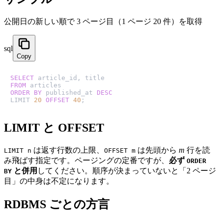
公開日の新しい順で 3 ページ目（1 ページ 20 件）を取得
sql
Copy
SELECT
FROM
ORDER
BY
 published_at 
DESC
LIMIT 
20
OFFSET
40
;
LIMIT と OFFSET
は返す行数の上限、
は先頭から
m
行を読
LIMIT n
OFFSET m
み飛ばす指定です。ページングの定番ですが、
必ず
ORDER
と併用
してください。順序が決まっていないと「2 ページ
BY
目」の中身は不定になります。
RDBMS ごとの方言