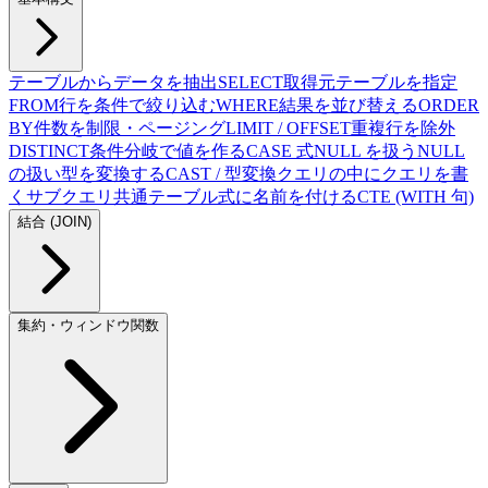
テーブルからデータを抽出
SELECT
取得元テーブルを指定
FROM
行を条件で絞り込む
WHERE
結果を並び替える
ORDER
BY
件数を制限・ページング
LIMIT / OFFSET
重複行を除外
DISTINCT
条件分岐で値を作る
CASE 式
NULL を扱う
NULL
の扱い
型を変換する
CAST / 型変換
クエリの中にクエリを書
く
サブクエリ
共通テーブル式に名前を付ける
CTE (WITH 句)
結合 (JOIN)
集約・ウィンドウ関数