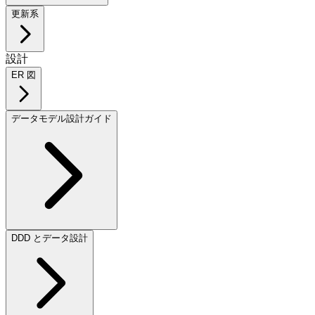
更新系
設計
ER 図
データモデル設計ガイド
DDD とデータ設計