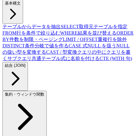
基本構文
テーブルからデータを抽出
SELECT
取得元テーブルを指定
FROM
行を条件で絞り込む
WHERE
結果を並び替える
ORDER
BY
件数を制限・ページング
LIMIT / OFFSET
重複行を除外
DISTINCT
条件分岐で値を作る
CASE 式
NULL を扱う
NULL
の扱い
型を変換する
CAST / 型変換
クエリの中にクエリを書
く
サブクエリ
共通テーブル式に名前を付ける
CTE (WITH 句)
結合 (JOIN)
集約・ウィンドウ関数