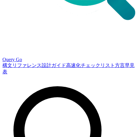
Query Go
構文リファレンス
設計ガイド
高速化チェックリスト
方言早見
表