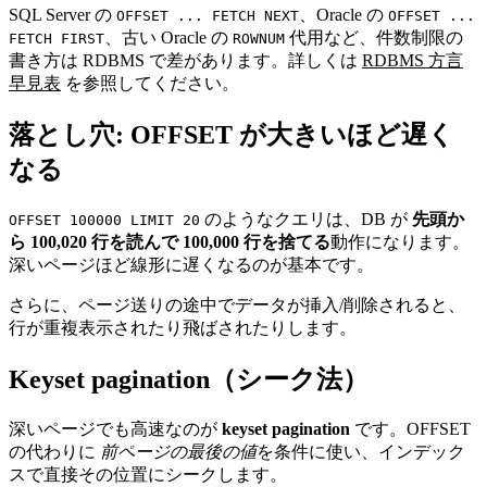
SQL Server の
、Oracle の
OFFSET ... FETCH NEXT
OFFSET ...
、古い Oracle の
代用など、件数制限の
FETCH FIRST
ROWNUM
書き方は RDBMS で差があります。詳しくは
RDBMS 方言
早見表
を参照してください。
落とし穴: OFFSET が大きいほど遅く
なる
のようなクエリは、DB が
先頭か
OFFSET 100000 LIMIT 20
ら 100,020 行を読んで 100,000 行を捨てる
動作になります。
深いページほど線形に遅くなるのが基本です。
さらに、ページ送りの途中でデータが挿入/削除されると、
行が重複表示されたり飛ばされたりします。
Keyset pagination（シーク法）
深いページでも高速なのが
keyset pagination
です。OFFSET
の代わりに
前ページの最後の値
を条件に使い、インデック
スで直接その位置にシークします。