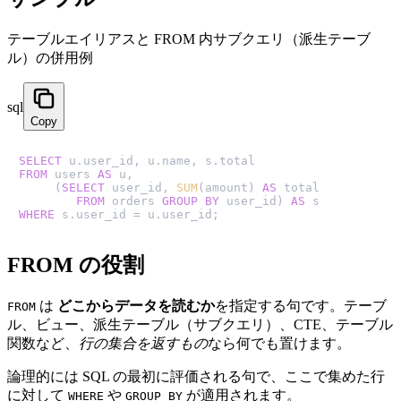
テーブルエイリアスと FROM 内サブクエリ（派生テーブ
ル）の併用例
sql
Copy
SELECT
FROM
 users 
AS
 u,

     (
SELECT
 user_id, 
SUM
(amount) 
AS
 total

FROM
 orders 
GROUP
BY
 user_id) 
AS
WHERE
 s.user_id 
=
 u.user_id;
FROM の役割
は
どこからデータを読むか
を指定する句です。テーブ
FROM
ル、ビュー、派生テーブル（サブクエリ）、CTE、テーブル
関数など、
行の集合を返すもの
なら何でも置けます。
論理的には SQL の最初に評価される句で、ここで集めた行
に対して
や
が適用されます。
WHERE
GROUP BY