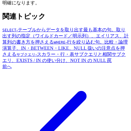
明確になります。
関連トピック
-
テーブルからデータを取り出す最も基本の句。取り
SELECT
出す列の指定（ワイルドカード／明示列）、エイリアス、計
算列の書き方を押さえる
-
行を絞り込む句。比較・論理
WHERE
演算子、IN・BETWEEN・LIKE、NULL 扱いの注意点を押
さえる
-
スカラー・行・表サブクエリと相関サブク
サブクエリ
エリ、EXISTS / IN の使い分け、NOT IN の NULL 罠
前へ