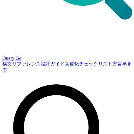
Query Go
構文リファレンス
設計ガイド
高速化チェックリスト
方言早見
表