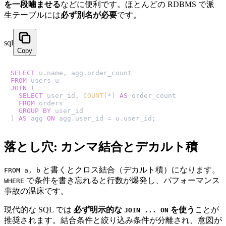
を一段噛ませる
などに便利です。ほとんどの RDBMS で派
生テーブルには
必ず別名が必要
です。
sql
Copy
SELECT
FROM
JOIN
 (

SELECT
 user_id, 
COUNT
(
*
) 
AS
 order_count

FROM
 orders

GROUP
BY
 user_id

) 
AS
 agg 
ON
 agg.user_id 
=
 u.user_id;
落とし穴: カンマ結合とデカルト積
と書くとクロス結合（デカルト積）になります。
FROM a, b
で条件を書き忘れると行数が爆発し、パフォーマンス
WHERE
事故の温床です。
現代的な SQL では
必ず明示的な
を使う
ことが
JOIN ... ON
推奨されます。結合条件と絞り込み条件が分離され、意図が