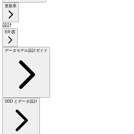
更新系
設計
ER 図
データモデル設計ガイド
DDD とデータ設計