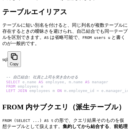
テーブルエイリアス
テーブルに短い別名を付けると、同じ列名が複数テーブルに
存在するときの曖昧さを避けられ、自己結合でも同一テーブ
ルを区別できます。
は省略可能で、
と書く
AS
FROM users u
のが一般的です。
sql
Copy
-- 自己結合: 社員と上司を突き合わせる
SELECT
 e.name 
AS
 employee, m.name 
AS
FROM
LEFT
JOIN
 employees m 
ON
 m.employee_id 
=
 e.manager_id
FROM 内サブクエリ（派生テーブル）
の形で、クエリ結果そのものを仮
FROM (SELECT ...) AS t
想テーブルとして扱えます。
集約してから結合する
、
前処理