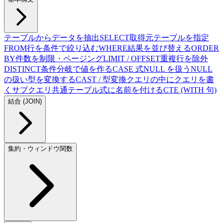
テーブルからデータを抽出
SELECT
取得元テーブルを指定
FROM
行を条件で絞り込む
WHERE
結果を並び替える
ORDER
BY
件数を制限・ページング
LIMIT / OFFSET
重複行を除外
DISTINCT
条件分岐で値を作る
CASE 式
NULL を扱う
NULL
の扱い
型を変換する
CAST / 型変換
クエリの中にクエリを書
く
サブクエリ
共通テーブル式に名前を付ける
CTE (WITH 句)
結合 (JOIN)
集約・ウィンドウ関数