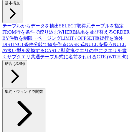
基本構文
テーブルからデータを抽出
SELECT
取得元テーブルを指定
FROM
行を条件で絞り込む
WHERE
結果を並び替える
ORDER
BY
件数を制限・ページング
LIMIT / OFFSET
重複行を除外
DISTINCT
条件分岐で値を作る
CASE 式
NULL を扱う
NULL
の扱い
型を変換する
CAST / 型変換
クエリの中にクエリを書
く
サブクエリ
共通テーブル式に名前を付ける
CTE (WITH 句)
結合 (JOIN)
集約・ウィンドウ関数